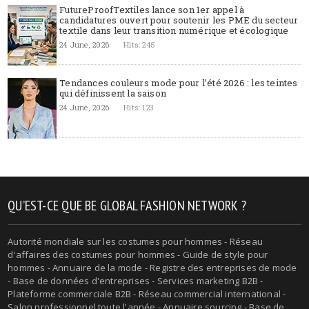
FutureProofTextiles lance son 1er appel à
candidatures ouvert pour soutenir les PME du secteur
textile dans leur transition numérique et écologique
24 June, 2026
Hits: 245
Tendances couleurs mode pour l’été 2026 : les teintes
qui définissent la saison
24 June, 2026
Hits: 123
QU’EST-CE QUE BE GLOBAL FASHION NETWORK ?
Autorité mondiale sur les costumes pour hommes - Réseau
d'affaires des costumes pour hommes - Guide de style pour
hommes - Annuaire de la mode - Registre des entreprises de mode
- Base de données d'entreprises - Services marketing B2B -
Plateforme commerciale B2B - Réseau commercial international -
Salon professionnel toute l'année - Annuaire sourcing - Base de