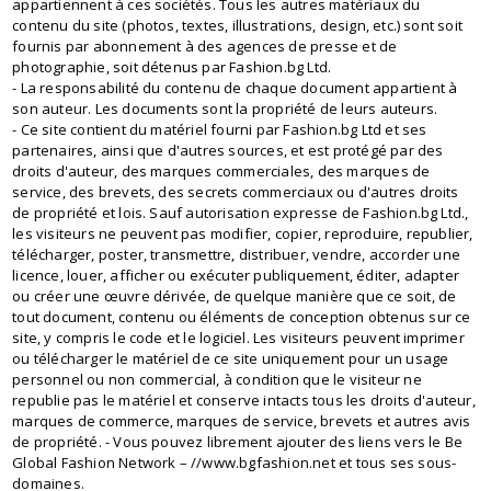
appartiennent à ces sociétés. Tous les autres matériaux du
contenu du site (photos, textes, illustrations, design, etc.) sont soit
fournis par abonnement à des agences de presse et de
photographie, soit détenus par Fashion.bg Ltd.
- La responsabilité du contenu de chaque document appartient à
son auteur. Les documents sont la propriété de leurs auteurs.
- Ce site contient du matériel fourni par Fashion.bg Ltd et ses
partenaires, ainsi que d'autres sources, et est protégé par des
droits d'auteur, des marques commerciales, des marques de
service, des brevets, des secrets commerciaux ou d'autres droits
de propriété et lois. Sauf autorisation expresse de Fashion.bg Ltd.,
les visiteurs ne peuvent pas modifier, copier, reproduire, republier,
télécharger, poster, transmettre, distribuer, vendre, accorder une
licence, louer, afficher ou exécuter publiquement, éditer, adapter
ou créer une œuvre dérivée, de quelque manière que ce soit, de
tout document, contenu ou éléments de conception obtenus sur ce
site, y compris le code et le logiciel. Les visiteurs peuvent imprimer
ou télécharger le matériel de ce site uniquement pour un usage
personnel ou non commercial, à condition que le visiteur ne
republie pas le matériel et conserve intacts tous les droits d'auteur,
marques de commerce, marques de service, brevets et autres avis
de propriété. - Vous pouvez librement ajouter des liens vers le Be
Global Fashion Network – //www.bgfashion.net et tous ses sous-
domaines.