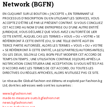
Network (BGFN)
EN CLIQUANT SUR LE BOUTON « J'ACCEPTE », EN TERMINANT LE
PROCESSUS D'INSCRIPTION OU EN UTILISANT LES SERVICES, VOUS
ACCEPTEZ D'ÊTRE LIÉ PAR LE PRÉSENT CONTRAT. SI VOUS CONCLUEZ
CET ACCORD AU NOM D'UNE ENTREPRISE OU D'UNE AUTRE ENTITÉ
JURIDIQUE, VOUS DÉCLAREZ QUE VOUS AVEZ L'AUTORITÉ DE LIER
CETTE ENTITÉ, AUQUEL CAS LES TERMES « VOUS » OU « VOTRE » SE
RÉFÉRERONT À CETTE ENTITÉ (OU, SI UNE TELLE ENTITÉ AGIT EN
TIERCE PARTIE AUTORISÉE, ALORS LES TERMES « VOUS » OU « VOTRE
» SE RÉFÉRERONT À CETTE ENTITÉ, LA (LES) PARTIE(S) AUTORISANTE(S),
OU LES DEUX, SELON LE CAS). BGFN PEUT MODIFIER CET ACCORD DE
TEMPS EN TEMPS ; UNE UTILISATION CONTINUE 30 JOURS APRÈS LA
NOTIFICATION CONSTITUERA UNE ACCEPTATION. SI VOUS N'ÊTES PAS
D'ACCORD AVEC LES TERMES DE CET ACCORD, OU TOUTES LES
DIRECTIVES OU RÈGLES AFFICHÉES, ALORS N'UTILISEZ PAS CE SITE.
Le réseau Be Global Fashion est détenu et exploité par Fashion.bg
Ltd, dont les adresses web sont les suivantes :
www.bgfashion.net
made-to-measure-suits.bgfashion.net
news.bgfashion.net