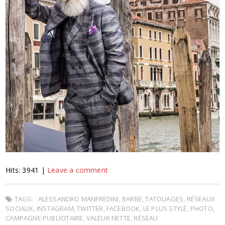
Hits: 3941 |
Leave a comment
TAGS:
ALESSANDRO MANFREDINI
,
BARBE
,
TATOUAGES
,
RÉSEAUX
SOCIAUX
,
INSTAGRAM
,
TWITTER
,
FACEBOOK
,
LE PLUS STYLÉ
,
PHOTO
,
CAMPAGNE PUBLICITAIRE
,
VALEUR NETTE
,
RÉSEAU