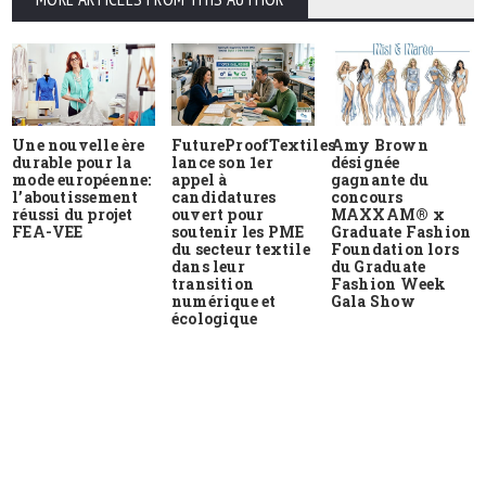
Une nouvelle ère
FutureProofTextiles
Amy Brown
durable pour la
lance son 1er
désignée
mode européenne:
appel à
gagnante du
l’aboutissement
candidatures
concours
réussi du projet
ouvert pour
MAXXAM® x
FEA-VEE
soutenir les PME
Graduate Fashion
du secteur textile
Foundation lors
dans leur
du Graduate
transition
Fashion Week
numérique et
Gala Show
écologique